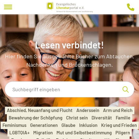
Lesen verbindet!
Hier finden Sie ausgewählte Bücher zum Abtauchen,
Nachdenken und Brückenschlagen.
Abschied, Neuanfang und Flucht
Anderssein
Arm und Reich
Bewahrung der Schöpfung
Christ sein
Diversität
Familie
Feminismus
Generationen
Glaube
Inklusion
Krieg und Frieden
LGBTQIA+
Migration
Mut und Selbstbestimmung
Pilgern