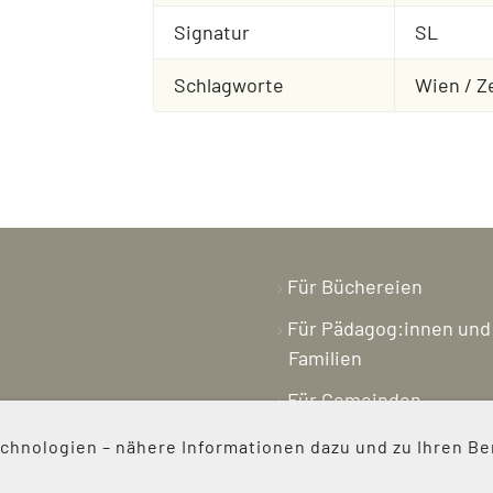
Signatur
SL
Schlagworte
Wien / Z
Für Büchereien
Für Pädagog:innen und
Familien
Für Gemeinden
Buchpreis
hnologien – nähere Informationen dazu und zu Ihren Be
Magazin