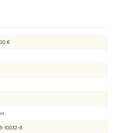
,00 €
en
6-10032-8