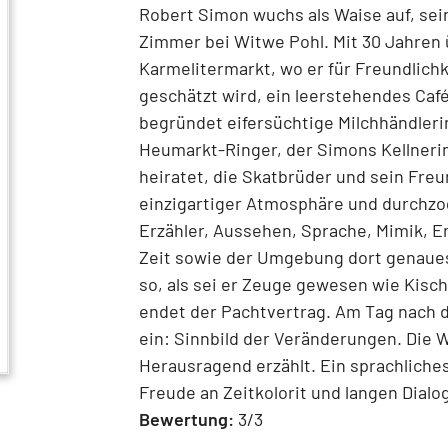
Robert Simon wuchs als Waise auf, sei
Zimmer bei Witwe Pohl. Mit 30 Jahren
Karmelitermarkt, wo er für Freundlichk
geschätzt wird, ein leerstehendes Café.
begründet eifersüchtige Milchhändlerin
Heumarkt-Ringer, der Simons Kellnerin
heiratet, die Skatbrüder und sein Freu
einzigartiger Atmosphäre und durchzo
Erzähler, Aussehen, Sprache, Mimik, 
Zeit sowie der Umgebung dort genauest
so, als sei er Zeuge gewesen wie Kisc
endet der Pachtvertrag. Am Tag nach 
ein: Sinnbild der Veränderungen. Die W
Herausragend erzählt. Ein sprachliche
Freude an Zeitkolorit und langen Dial
Bewertung:
3/3