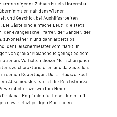
n erstes eigenes Zuhaus ist ein Untermiet-
 übernimmt er, nah dem Wiener
eit und Geschick bei Aushilfsarbeiten
 Die Gäste sind einfache Leut‘: die stets
, der evangelische Pfarrer, der Sandler, der
, zuvor Näherin und dann arbeitslos,
nd, der Fleischermeister vom Markt. In
gen von großer Melancholie gelingt es dem
Emotionen, Verhalten dieser Menschen jener
ens zu charakterisieren und darzustellen,
h in seinen Reportagen. Durch Hausverkauf
dem Abschiedsfest stürzt die Reichsbrücke
itwe ist altersverwirrt im Heim.
s Denkmal. Empfohlen für Leser:innen mit
ogen sowie einzigartigen Monologen.