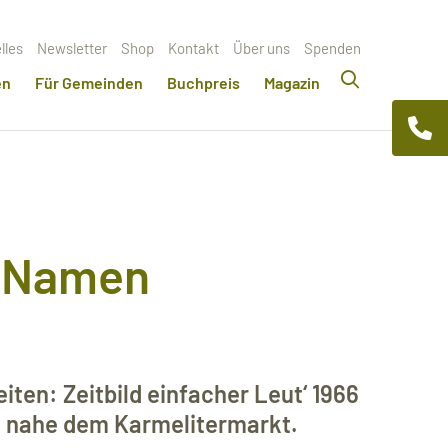
lles
Newsletter
Shop
Kontakt
Über uns
Spenden
en
Für Gemeinden
Buchpreis
Magazin
e Namen
ten: Zeitbild einfacher Leut‘ 1966
fé nahe dem Karmelitermarkt.