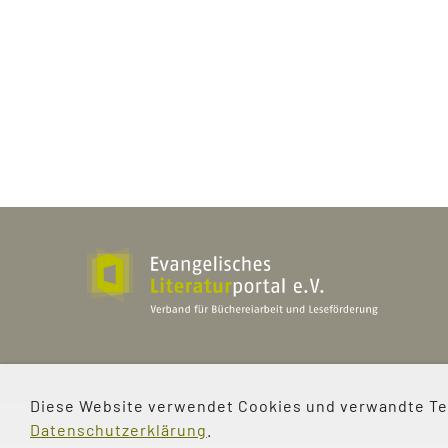
Evangelisches Literaturportal e.V
Bürgerstraße 2a
Diese Website verwendet Cookies und verwandte Tec
37073 Göttingen
Datenschutzerklärung
.