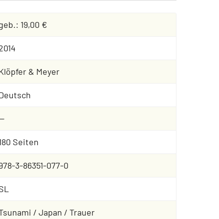
geb.: 19,00 €
2014
Klöpfer & Meyer
Deutsch
--
180 Seiten
978-3-86351-077-0
SL
Tsunami / Japan / Trauer