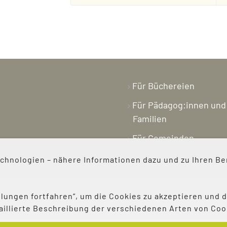
Für Büchereien
Für Pädagog:innen und
Familien
Für Gemeinden
Buchpreis
hnologien – nähere Informationen dazu und zu Ihren Be
Magazin
lungen fortfahren“, um die Cookies zu akzeptieren und d
etaillierte Beschreibung der verschiedenen Arten von C