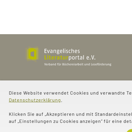
Evangelisches Literaturportal e.V
Bürgerstraße 2a
Diese Website verwendet Cookies und verwandte Tec
37073 Göttingen
Datenschutzerklärung
.
info@eliport.de
Klicken Sie auf „Akzeptieren und mit Standardeinstel
auf „Einstellungen zu Cookies anzeigen“ für eine d