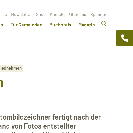
lles
Newsletter
Shop
Kontakt
Über uns
Spenden
en
Für Gemeinden
Buchpreis
Magazin
chiednehmen
m
tombildzeichner fertigt nach der
d von Fotos entstellter