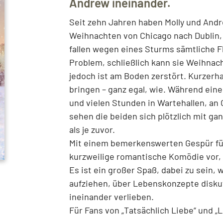
Andrew ineinander.
Seit zehn Jahren haben Molly und Andr
Weihnachten von Chicago nach Dublin,
fallen wegen eines Sturms sämtliche Fl
Problem, schließlich kann sie Weihna
jedoch ist am Boden zerstört. Kurzerha
bringen – ganz egal, wie. Während ein
und vielen Stunden in Wartehallen, a
sehen die beiden sich plötzlich mit 
als je zuvor.
Mit einem bemerkenswerten Gespür für
kurzweilige romantische Komödie vor, d
Es ist ein großer Spaß, dabei zu sein,
aufziehen, über Lebenskonzepte diskut
ineinander verlieben.
Für Fans von „Tatsächlich Liebe“ und „L