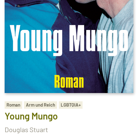
Roman
Arm und Reich
LGBTQIA+
Young Mungo
Douglas Stuart