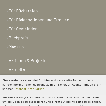
Für Büchereien
Für Pädagog:innen und Familien
Für Gemeinden
Buchpreis
Magazin
Aktionen & Projekte
Aktuelles
Newsletter
Diese Website verwendet Cookies und verwandte Technologien –
nähere Informationen dazu und zu Ihren Benutzer-Rechten finden Sie in
Shop
unserer
Datenschutzerklärung
.
Kontakt
Klicken Sie auf „Akzeptieren und mit Standardeinstellungen fortfahren“,
um die Cookies zu akzeptieren und direkt auf die Website zu gelangen,
Über uns
oder klicken Sie auf „Einstellungen zu Cookies anzeigen“ für eine