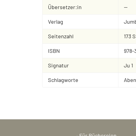
Übersetzer:in
--
Verlag
Jum
Seitenzahl
173 S
ISBN
978-
Signatur
Ju 1
Schlagworte
Aben
Für Büchereien