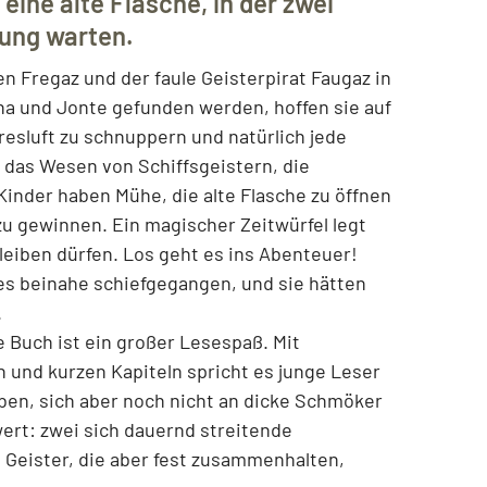
eine alte Flasche, in der zwei
iung warten.
 Fregaz und der faule Geisterpirat Faugaz in
una und Jonte gefunden werden, hoffen sie auf
resluft zu schnuppern und natürlich jede
 das Wesen von Schiffsgeistern, die
Kinder haben Mühe, die alte Flasche zu öffnen
zu gewinnen. Ein magischer Zeitwürfel legt
 bleiben dürfen. Los geht es ins Abenteuer!
 es beinahe schiefgegangen, und sie hätten
.
 Buch ist ein großer Lesespaß. Mit
en und kurzen Kapiteln spricht es junge Leser
haben, sich aber noch nicht an dicke Schmöker
wert: zwei sich dauernd streitende
 Geister, die aber fest zusammenhalten,