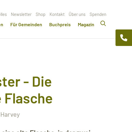
lles
Newsletter
Shop
Kontakt
Über uns
Spenden
en
Für Gemeinden
Buchpreis
Magazin
ter - Die
e Flasche
a Harvey