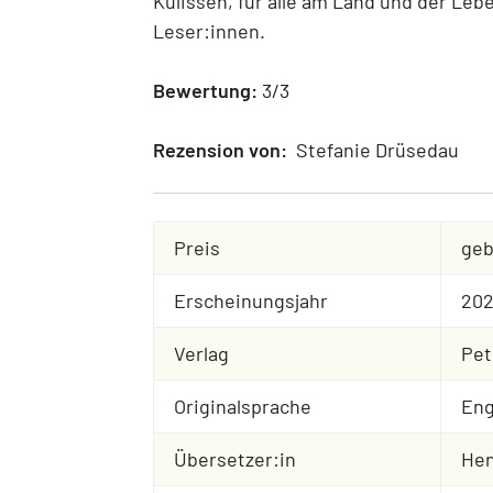
Kulissen, für alle am Land und der Leb
Leser:innen.
Bewertung:
3/3
Rezension von:
Stefanie Drüsedau
Preis
geb
Erscheinungsjahr
20
Verlag
Pe
Originalsprache
Eng
Übersetzer:in
Hen