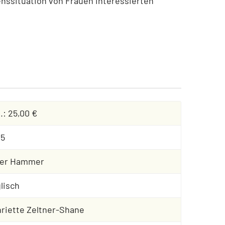
enssituation von Frauen interessierten
.: 25,00 €
25
ter Hammer
lisch
riette Zeltner-Shane