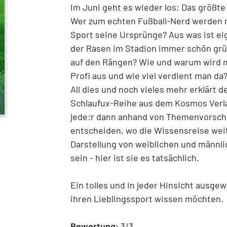
Im Juni geht es wieder los: Das größt
Wer zum echten Fußball-Nerd werden m
Sport seine Ursprünge? Aus was ist eig
der Rasen im Stadion immer schön grü
auf den Rängen? Wie und warum wird ma
Profi aus und wie viel verdient man da?
All dies und noch vieles mehr erklärt d
Schlaufux-Reihe aus dem Kosmos Verla
jede:r dann anhand von Themenvorschl
entscheiden, wo die Wissensreise weit
Darstellung von weiblichen und männli
sein - hier ist sie es tatsächlich.
Ein tolles und in jeder Hinsicht ausge
ihren Lieblingssport wissen möchten.
Bewertung:
3/3