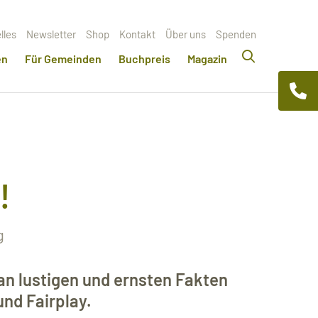
lles
Newsletter
Shop
Kontakt
Über uns
Spenden
en
Für Gemeinden
Buchpreis
Magazin
!
g
n lustigen und ernsten Fakten
nd Fairplay.