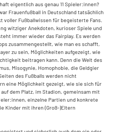
aft eigentlich aus genau 11 Spieler:innen?
war Frauenfußball in Deutschland tatsächlich
t voller Fußballwissen für begeisterte Fans.
ung witziger Anekdoten, kurioser Spiele und
teht immer wieder das Fairplay. Es werden
Tipps zusammengestellt, wie man es schafft,
yer zu sein, Möglichkeiten aufgezeigt, wie
chtigkeit beitragen kann. Denn die Welt des
sismus, Misogynie, Homophobie, die Geldgier
Seiten des Fußballs werden nicht
 eine Möglichkeit gezeigt, wie sie sich für
: auf dem Platz, im Stadion, gemeinsam mit
ieler:innen, einzelne Partien und konkrete
ie Kinder mit ihren (Groß-)Eltern
begeistert und sicherlich auch dem ein oder