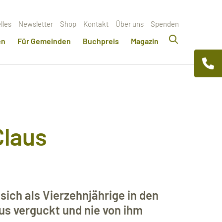
lles
Newsletter
Shop
Kontakt
Über uns
Spenden
en
Für Gemeinden
Buchpreis
Magazin
Claus
 sich als Vierzehnjährige in den
s verguckt und nie von ihm