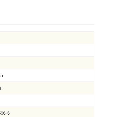
ch
el
596-6