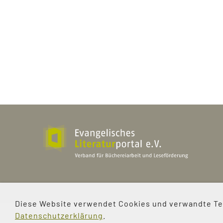
Evangelisches Literaturportal e.V
Bürgerstraße 2a
Diese Website verwendet Cookies und verwandte Tec
37073 Göttingen
Datenschutzerklärung
.