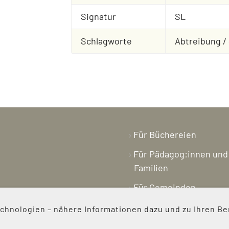
Signatur
SL
Schlagworte
Abtreibung /
Für Büchereien
Für Pädagog:innen und
Familien
Für Gemeinden
Buchpreis
hnologien – nähere Informationen dazu und zu Ihren Be
Magazin