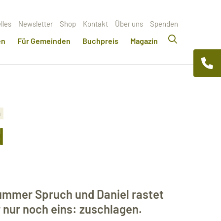
lles
Newsletter
Shop
Kontakt
Über uns
Spenden
en
Für Gemeinden
Buchpreis
Magazin
n
d
ummer Spruch und Daniel rastet
r nur noch eins: zuschlagen.