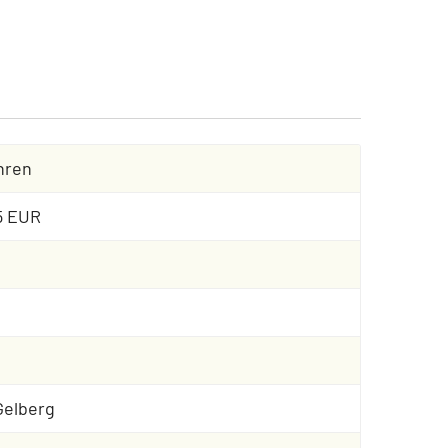
hren
95 EUR
Gelberg