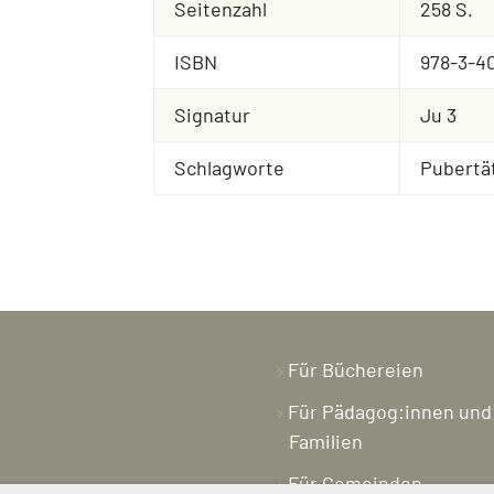
Seitenzahl
258 S.
ISBN
978-3-4
Signatur
Ju 3
Schlagworte
Pubertät
Für Büchereien
Für Pädagog:innen und
Familien
Für Gemeinden