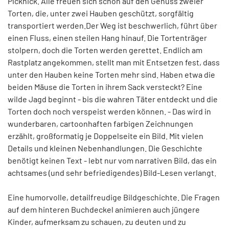
Picknick. Alle freuen sich schon auf den Genuss zweier
Torten, die, unter zwei Hauben geschützt, sorgfältig
transportiert werden.Der Weg ist beschwerlich, führt über
einen Fluss, einen steilen Hang hinauf. Die Tortenträger
stolpern, doch die Torten werden gerettet. Endlich am
Rastplatz angekommen, stellt man mit Entsetzen fest, dass
unter den Hauben keine Torten mehr sind. Haben etwa die
beiden Mäuse die Torten in ihrem Sack versteckt? Eine
wilde Jagd beginnt - bis die wahren Täter entdeckt und die
Torten doch noch verspeist werden können. - Das wird in
wunderbaren, cartoonhaften farbigen Zeichnungen
erzählt, großformatig je Doppelseite ein Bild. Mit vielen
Details und kleinen Nebenhandlungen. Die Geschichte
benötigt keinen Text - lebt nur vom narrativen Bild, das ein
achtsames (und sehr befriedigendes) Bild-Lesen verlangt.
Eine humorvolle, detailfreudige Bildgeschichte. Die Fragen
auf dem hinteren Buchdeckel animieren auch jüngere
Kinder, aufmerksam zu schauen, zu deuten und zu