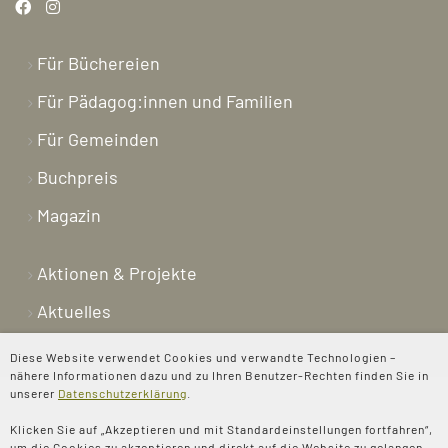
Für Büchereien
Für Pädagog:innen und Familien
Für Gemeinden
Buchpreis
Magazin
Aktionen & Projekte
Aktuelles
Newsletter
Diese Website verwendet Cookies und verwandte Technologien –
nähere Informationen dazu und zu Ihren Benutzer-Rechten finden Sie in
Shop
unserer
Datenschutzerklärung
.
Kontakt
Klicken Sie auf „Akzeptieren und mit Standardeinstellungen fortfahren“,
um die Cookies zu akzeptieren und direkt auf die Website zu gelangen,