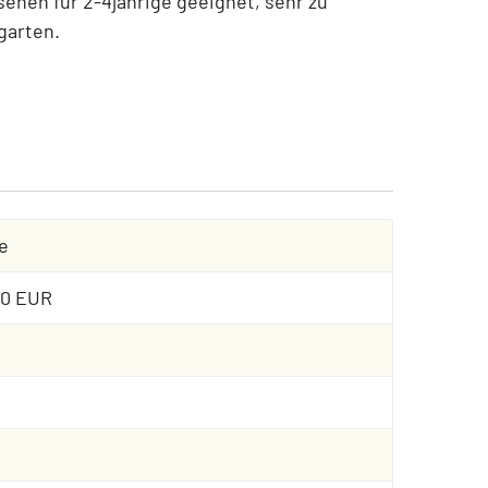
senen für 2-4jährige geeignet, sehr zu
garten.
e
00 EUR