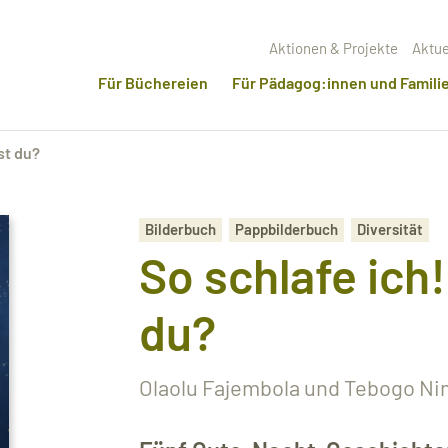
Aktionen & Projekte
Aktue
Für Büchereien
Für Pädagog:innen und Famili
st du?
Bilderbuch
Pappbilderbuch
Diversität
So schlafe ich
du?
Olaolu Fajembola und Tebogo Nim