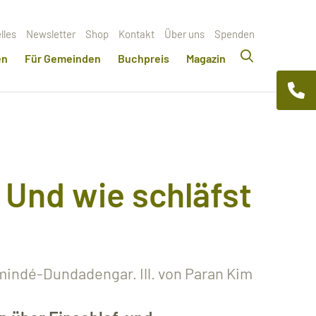
lles
Newsletter
Shop
Kontakt
Über uns
Spenden
en
Für Gemeinden
Buchpreis
Magazin
! Und wie schläfst
indé-Dundadengar. Ill. von Paran Kim