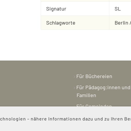
Signatur
SL
Schlagworte
Berlin 
Für Büchereien
Für Pädagog:innen und
Familien
Für Gemeinden
Buchpreis
hnologien – nähere Informationen dazu und zu Ihren Be
Magazin