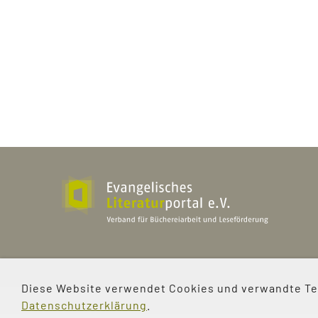
Evangelisches Literaturportal e.V
Bürgerstraße 2a
Diese Website verwendet Cookies und verwandte Tec
37073 Göttingen
Datenschutzerklärung
.