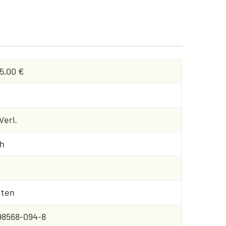
5,00 €
Verl.
h
iten
98568-094-8