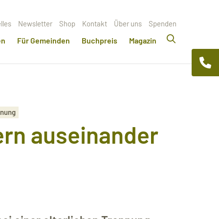
lles
Newsletter
Shop
Kontakt
Über uns
Spenden
en
Für Gemeinden
Buchpreis
Magazin
nnung
ern auseinander