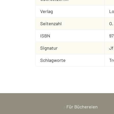
Verlag
L
Seitenzahl
O.
ISBN
97
Signatur
Jf
Schlagworte
Tr
Für Büchereien