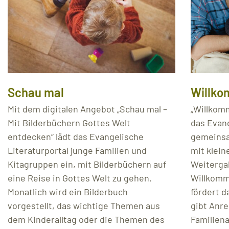
Schau mal
Willko
Mit dem digitalen Angebot „Schau mal –
„Willkomm
Mit Bilderbüchern Gottes Welt
das Evang
entdecken“ lädt das Evangelische
gemeinsa
Literaturportal junge Familien und
mit klein
Kitagruppen ein, mit Bilderbüchern auf
Weitergab
eine Reise in Gottes Welt zu gehen.
Willkomm
Monatlich wird ein Bilderbuch
fördert d
vorgestellt, das wichtige Themen aus
gibt Anre
dem Kinderalltag oder die Themen des
Familiena