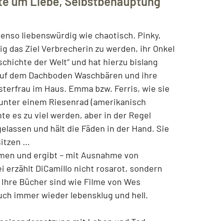
e um Liebe, Selbstbehauptung
benso liebenswürdig wie chaotisch. Pinky,
tig das Ziel Verbrecherin zu werden, ihr Onkel
schichte der Welt“ und hat hierzu bislang
 auf dem Dachboden Waschbären und ihre
sterfrau im Haus. Emma bzw. Ferris, wie sie
t unter einem Riesenrad (amerikanisch
nte es zu viel werden, aber in der Regel
lassen und hält die Fäden in der Hand. Sie
sitzen …
mmen und ergibt – mit Ausnahme von
i erzählt DiCamillo nicht rosarot, sondern
. Ihre Bücher sind wie Filme von Wes
ch immer wieder lebensklug und hell.