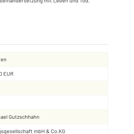
Auseinandersetzung mit Leben und Tod.
ren
00 EUR
ael Gutzschhahn
gsgesellschaft mbH & Co.KG