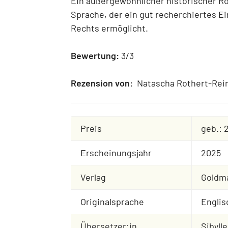
Ein außergewöhnlicher historischer Ro
Sprache, der ein gut recherchiertes Ei
Rechts ermöglicht.
Bewertung:
3/3
Rezension von:
Natascha Rothert-Re
Preis
geb.: 
Erscheinungsjahr
2025
Verlag
Goldm
Originalsprache
Englis
Übersetzer:in
Sibyll