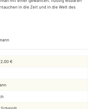
man mit einer gewählten, flüssig lesbaren
ntauchen in die Zeit und in die Welt des
imann
22,00 €
ann
ch
e Schmidt