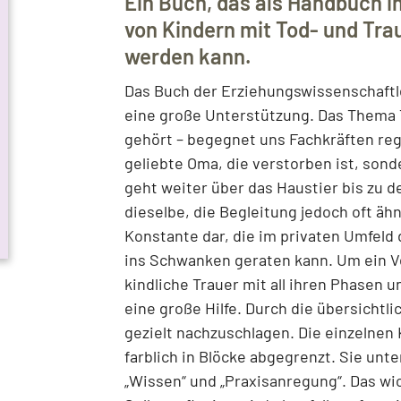
Ein Buch, das als Handbuch i
von Kindern mit Tod- und Tr
werden kann.
Das Buch der Erziehungswissenschaftle
eine große Unterstützung. Das Thema 
gehört – begegnet uns Fachkräften reg
geliebte Oma, die verstorben ist, son
geht weiter über das Haustier bis zu d
dieselbe, die Begleitung jedoch oft ähnl
Konstante dar, die im privaten Umfeld 
ins Schwanken geraten kann. Um ein V
kindliche Trauer mit all ihren Phasen
eine große Hilfe. Durch die übersichtl
gezielt nachzuschlagen. Die einzelnen K
farblich in Blöcke abgegrenzt. Sie unter
„Wissen“ und „Praxisanregung“. Das w