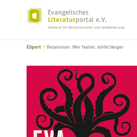
Eliport
Rezension: Wer fastet, stirbt länger