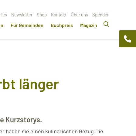
lles
Newsletter
Shop
Kontakt
Über uns
Spenden
en
Für Gemeinden
Buchpreis
Magazin
rbt länger
he Kurzstorys.
er haben sie einen kulinarischen Bezug.Die