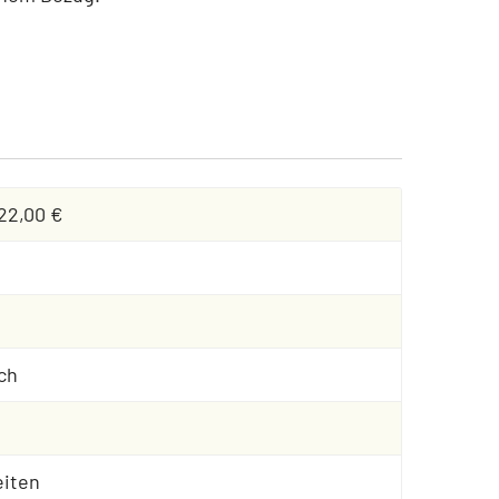
 22,00 €
ch
eiten