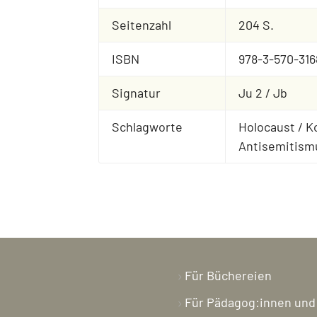
Seitenzahl
204 S.
ISBN
978-3-570-316
Signatur
Ju 2 / Jb
Schlagworte
Holocaust / Ko
Antisemitism
Für Büchereien
Für Pädagog:innen und