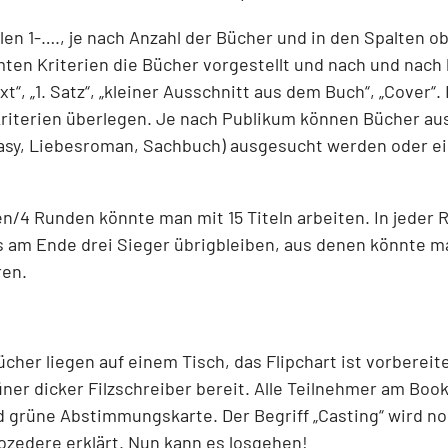
len 1-…., je nach Anzahl der Bücher und in den Spalten o
en Kriterien die Bücher vorgestellt und nach und nach b
ext“, „1. Satz“, „kleiner Ausschnitt aus dem Buch“, „Cover“
riterien überlegen. Je nach Publikum können Bücher a
antasy, Liebesroman, Sachbuch) ausgesucht werden oder 
ien/4 Runden könnte man mit 15 Titeln arbeiten. In jeder R
s am Ende drei Sieger übrigbleiben, aus denen könnte 
ren.
cher liegen auf einem Tisch, das Flipchart ist vorbereite
rüner dicker Filzschreiber bereit. Alle Teilnehmer am B
nd grüne Abstimmungskarte. Der Begriff „Casting“ wird no
zedere erklärt. Nun kann es losgehen!