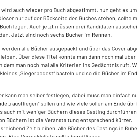
e wird auch wieder pro Buch abgestimmt, nun geht es um
 dieser nur auf der Rückseite des Buches stehen, sollte 
 Buch legen. Auch jetzt müssen drei Kandidaten aussche
den. Jetzt sind noch sechs Bücher im Rennen.
e werden alle Bücher ausgepackt und über das Cover abg
gbleiben. Über diese Titel könnte man dann noch mal über 1.
n dem man noch mal alle Kriterien ins Gedächtnis ruft. W
n kleines „Siegerpodest“ basteln und so die Bücher im En
er kann man selber festlegen, dabei muss man einfach n
de „rausfliegen“ sollen und wie viele sollen am Ende übr
s auch mit weniger Büchern dieses Casting durchführen
on Büchern ist die Veranstaltung entsprechend kürzer.
usreichend Zeit bleiben, alle Bücher des Castings in Ru
n. Eine Vormeldeliste sollte bereitliegen.