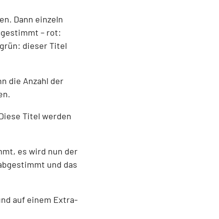
en. Dann einzeln
bgestimmt – rot:
grün: dieser Titel
nn die Anzahl der
en.
 Diese Titel werden
mmt, es wird nun der
 abgestimmt und das
 und auf einem Extra-