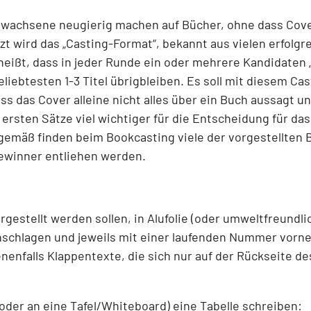
wachsene neugierig machen auf Bücher, ohne dass Cover
zt wird das „Casting-Format“, bekannt aus vielen erfolgr
eißt, dass in jeder Runde ein oder mehrere Kandidaten 
liebtesten 1-3 Titel übrigbleiben. Es soll mit diesem Cas
s das Cover alleine nicht alles über ein Buch aussagt u
ersten Sätze viel wichtiger für die Entscheidung für das
emäß finden beim Bookcasting viele der vorgestellten 
Gewinner entliehen werden.
orgestellt werden sollen, in Alufolie (oder umweltfreundli
nschlagen und jeweils mit einer laufenden Nummer vorne
nenfalls Klappentexte, die sich nur auf der Rückseite d
 (oder an eine Tafel/Whiteboard) eine Tabelle schreiben: