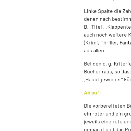
Linke Spalte die Zah
denen nach bestimmt
B. „Titel“, „Klappent
auch noch weitere K
(Krimi, Thriller, F
aus allem.
Bei den o. g. Kriter
Bücher raus, so das
„Hauptgewinner“ kü
Ablauf:
Die vorbereiteten Bü
ein roter und ein g
jeweils eine rote u
gemacht und das Pro