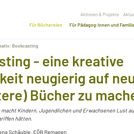
Aktionen & Projekte
Aktue
Für Büchereien
Für Pädagog:innen und Famili
eativ: Bookcasting
sting -
eine kreative
keit neugierig auf ne
tere) Bücher zu mach
g macht Kindern, Jugendlichen und Erwachsenen Lust au
griffen hätten.
lena Schäuble, EÖB Remagen