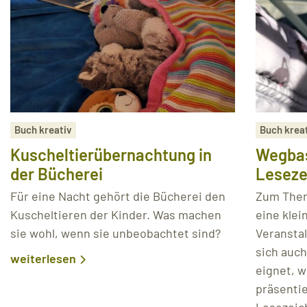
Buch kreativ
Buch krea
Kuscheltierübernachtung in
Wegbas
der Bücherei
Leseze
Für eine Nacht gehört die Bücherei den
Zum Them
Kuscheltieren der Kinder. Was machen
eine klei
sie wohl, wenn sie unbeobachtet sind?
Veransta
sich auch
weiterlesen
eignet, w
präsenti
Lesezeic