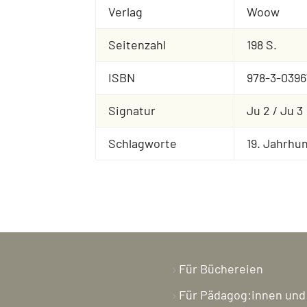
Verlag
Woow
Seitenzahl
198 S.
ISBN
978-3-0396
Signatur
Ju 2 / Ju 3
Schlagworte
19. Jahrhu
Für Büchereien
Für Pädagog:innen und