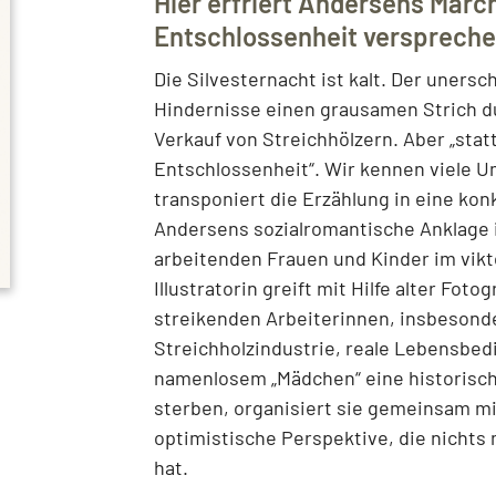
Hier erfriert Andersens Märc
Entschlossenheit verspreche
Die Silvesternacht ist kalt. Der uner
Hindernisse einen grausamen Strich d
Verkauf von Streichhölzern. Aber „stat
Entschlossenheit“. Wir kennen viele 
transponiert die Erzählung in eine kon
Andersens sozialromantische Anklage 
arbeitenden Frauen und Kinder im vikt
Illustratorin greift mit Hilfe alter Fot
streikenden Arbeiterinnen, insbesond
Streichholzindustrie, reale Lebensbed
namenlosem „Mädchen“ eine historisch 
sterben, organisiert sie gemeinsam mit
optimistische Perspektive, die nichts
hat.