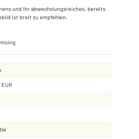
hens und ihr abwechslungsreiches, bereits
ild ist breit zu empfehlen.
hmising
n
0 EUR
tle