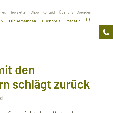
lles
Newsletter
Shop
Kontakt
Über uns
Spenden
en
Für Gemeinden
Buchpreis
Magazin
it den
rn schlägt zurück
ld