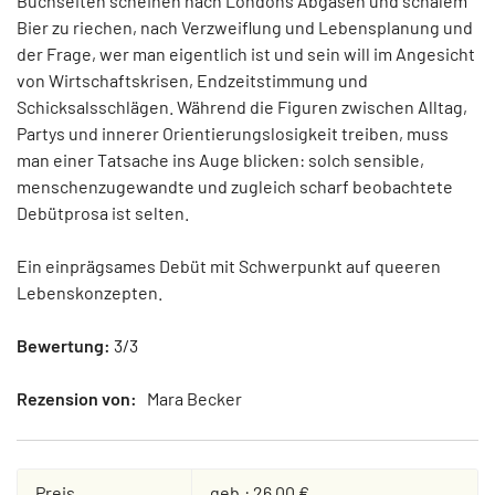
Buchseiten scheinen nach Londons Abgasen und schalem
Bier zu riechen, nach Verzweiflung und Lebensplanung und
der Frage, wer man eigentlich ist und sein will im Angesicht
von Wirtschaftskrisen, Endzeitstimmung und
Schicksalsschlägen. Während die Figuren zwischen Alltag,
Partys und innerer Orientierungslosigkeit treiben, muss
man einer Tatsache ins Auge blicken: solch sensible,
menschenzugewandte und zugleich scharf beobachtete
Debütprosa ist selten.
Ein einprägsames Debüt mit Schwerpunkt auf queeren
Lebenskonzepten.
Bewertung:
3/3
Rezension von:
Mara Becker
Preis
geb.: 26,00 €