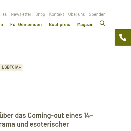
lles
Newsletter
Shop
Kontakt
Über uns
Spenden
en
Für Gemeinden
Buchpreis
Magazin
LGBTQIA+
 über das Coming-out eines 14-
rama und esoterischer