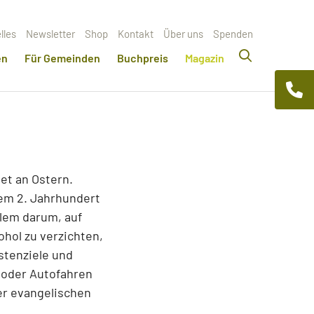
lles
Newsletter
Shop
Kontakt
Über uns
Spenden
en
Für Gemeinden
Buchpreis
Magazin
et an Ostern.
dem 2. Jahrhundert
allem darum, auf
ohol zu verzichten,
astenziele und
 oder Autofahren
er evangelischen