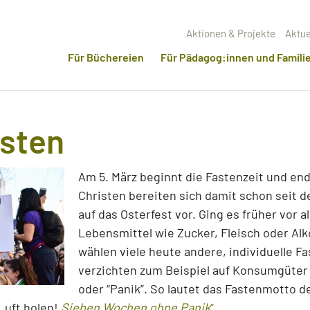
Aktionen & Projekte
Aktue
Für Büchereien
Für Pädagog:innen und Famili
asten
Am 5. März beginnt die Fastenzeit und end
Christen bereiten sich damit schon seit 
auf das Osterfest vor. Ging es früher vor 
Lebensmittel wie Zucker, Fleisch oder Alk
wählen viele heute andere, individuelle F
verzichten zum Beispiel auf Konsumgüter
oder “Panik”. So lautet das Fastenmotto d
Luft holen!
Sieben Wochen ohne Panik
“.