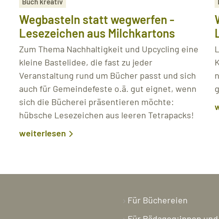
Buch kreativ
Wegbasteln statt wegwerfen -
Lesezeichen aus Milchkartons
Zum Thema Nachhaltigkeit und Upcycling eine
L
kleine Bastelidee, die fast zu jeder
K
Veranstaltung rund um Bücher passt und sich
n
auch für Gemeindefeste o.ä. gut eignet, wenn
g
sich die Bücherei präsentieren möchte:
w
hübsche Lesezeichen aus leeren Tetrapacks!
weiterlesen
Für Büchereien
Für Pädagog:innen und