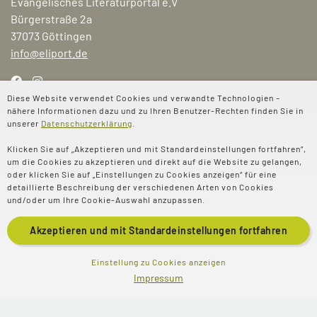
Evangelisches Literaturportal e.V
Bürgerstraße 2a
37073 Göttingen
info@eliport.de
Diese Website verwendet Cookies und verwandte Technologien –
nähere Informationen dazu und zu Ihren Benutzer-Rechten finden Sie in
Für Büchereien
unserer
Datenschutzerklärung
.
Für Pädagog:innen und Familien
Klicken Sie auf „Akzeptieren und mit Standardeinstellungen fortfahren“,
um die Cookies zu akzeptieren und direkt auf die Website zu gelangen,
Für Gemeinden
oder klicken Sie auf „Einstellungen zu Cookies anzeigen“ für eine
detaillierte Beschreibung der verschiedenen Arten von Cookies
Buchpreis
und/oder um Ihre Cookie-Auswahl anzupassen.
Magazin
Akzeptieren und mit
Standardeinstellungen
fortfahren
Einstellung zu Cookies anzeigen
Aktionen & Projekte
Impressum
Aktuelles